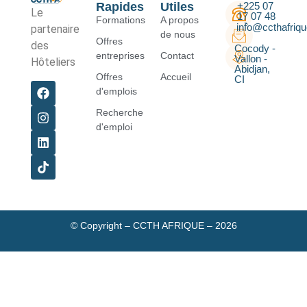
Rapides
Utiles
+225 07
Le
17 07 48
Formations
A propos
50
info@ccthafriq
partenaire
de nous
Offres
des
Cocody -
entreprises
Contact
Vallon -
Hôteliers
Abidjan,
Offres
Accueil
CI
d'emplois
Recherche
d'emploi
© Copyright – CCTH AFRIQUE – 2026