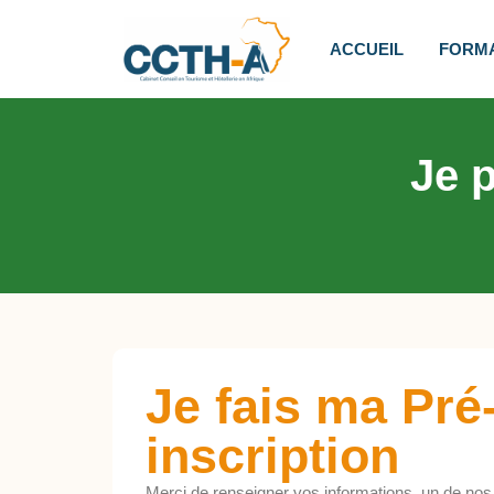
ACCUEIL
FORM
Je 
Je fais ma Pré
inscription
Merci de renseigner vos informations, un de nos