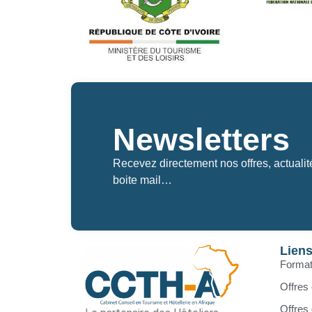
Newsletters
Recevez directement nos offres, actuali
boite mail…
Lien
Format
Offres 
Offres