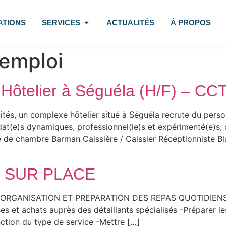
ATIONS
SERVICES
ACTUALITÉS
À PROPOS
'emploi
Hôtelier à Séguéla (H/F) – CC
tés, un complexe hôtelier situé à Séguéla recrute du pers
t(e)s dynamiques, professionnel(le)s et expérimenté(e)s, ca
e de chambre Barman Caissière / Caissier Réceptionniste Bl
T SUR PLACE
ORGANISATION ET PREPARATION DES REPAS QUOTIDIENS DU 
es et achats auprès des détaillants spécialisés -Préparer le
nction du type de service -Mettre […]