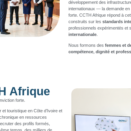
développement des infrastructure
internationaux — la demande en pe
forte. CCTH Afrique répond à c
construits sur les
standards int
professionnels expérimentés et 
internationale
.
Nous formons des
femmes et de
compétence, dignité et profes
H Afrique
viction forte.
 et touristique en Côte d’Ivoire et
t chronique en ressources
ecruter des profils formés,
même temps, des milliers de