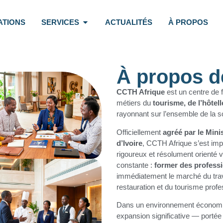
ATIONS
SERVICES
ACTUALITÉS
À PROPOS
À propos d
CCTH Afrique
est un centre de 
métiers du
tourisme, de l’hôtell
rayonnant sur l’ensemble de la s
Officiellement
agréé par le Mini
d’Ivoire
, CCTH Afrique s’est im
rigoureux et résolument orienté v
constante :
former des profess
immédiatement le marché du travai
restauration et du tourisme profe
Dans un environnement économiqu
expansion significative — portée 